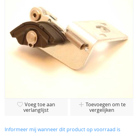
van
de
afbeeldingen-
gallerij
Ga
Voeg toe aan
Toevoegen om te
naar
verlanglijst
vergelijken
het
begin
van
Informeer mij wanneer dit product op voorraad is
de