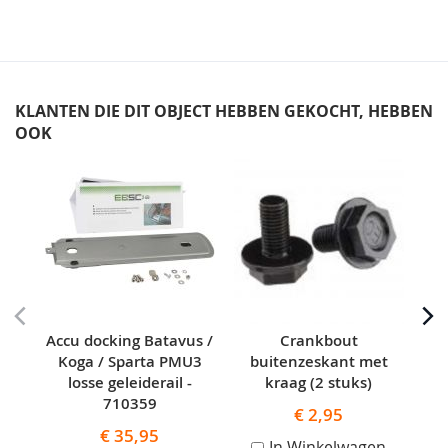
KLANTEN DIE DIT OBJECT HEBBEN GEKOCHT, HEBBEN
OOK
Skip
carousel
Accu docking Batavus /
Crankbout
Di
Koga / Sparta PMU3
buitenzeskant met
losse geleiderail -
kraag (2 stuks)
fix
710359
€ 2,95
€ 35,95
In Winkelwagen