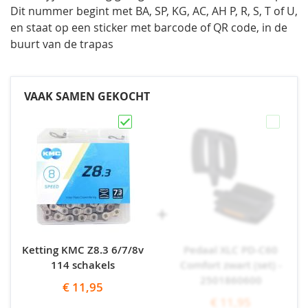
Dit nummer begint met BA, SP, KG, AC, AH P, R, S, T of U,
en staat op een sticker met barcode of QR code, in de
buurt van de trapas
VAAK SAMEN GEKOCHT
Ketting KMC Z8.3 6/7/8v
Pedaal XLC PD-C60
114 schakels
Comfort zwart (set) -
2501860600
€ 11,95
€ 11,95