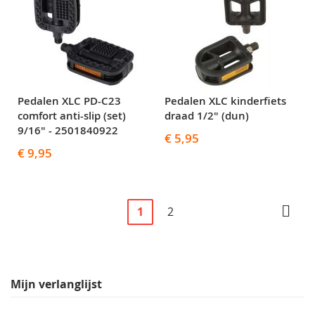
Pedalen XLC PD-C23
Pedalen XLC kinderfiets
comfort anti-slip (set)
draad 1/2" (dun)
9/16" - 2501840922
€ 5,95
€ 9,95
Pagina
U
Pagina
Pagi
Volg
1
2
lees
momenteel
pagina
Mijn verlanglijst