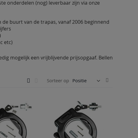
ste onderdelen (nog) leverbaar zijn via onze
 de buurt van de trapas, vanaf 2006 beginnend
jfers
)
c etc)
dig mogelijk een vrijblijvende prijsopgaaf. Bellen
Tonen
Van
Foto-
Lijst
Sorteer op
tabel
als
hoog
naar
laag
sorteren