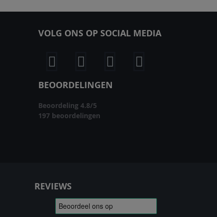
ERLANGLIJST
VERGELIJKEN
VERLANGLIJST
VERGELIJKEN
VOLG ONS OP SOCIAL MEDIA
BEOORDELINGEN
Beoordeling
4.8
/
5
197
beoordelingen
REVIEWS