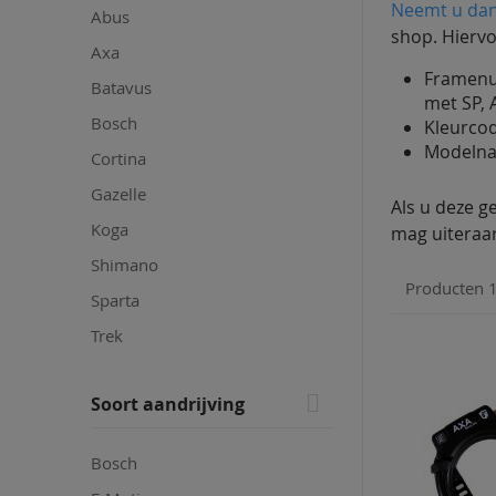
Neemt u dan
Abus
shop. Hiervo
Axa
Framenum
Batavus
met SP, 
Bosch
Kleurcod
Modelnaa
Cortina
Gazelle
Als u deze g
Koga
mag uiteraa
Shimano
Producten
Sparta
Trek
Soort aandrijving
Bosch