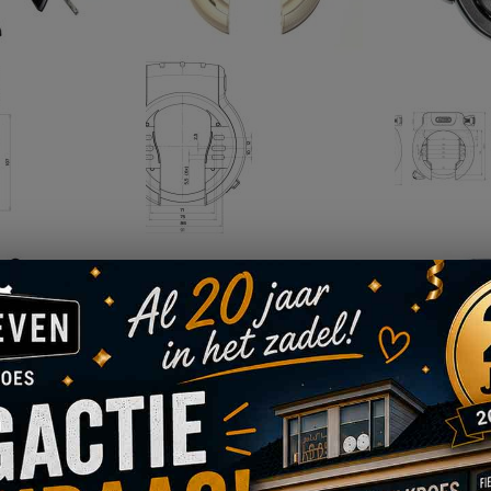
Slot + accuslot Bosch BES2 PowerTube Axa Block XXL - 475409900
Slot + accuslot Batavus / Sparta Axa Defender zilver Midrange accu F8e / Monaco - 56612069
€ 70,95
€ 62,95
OEG
TOEVOEGEN
VOEG
TOEVOEGEN
V
OE
OM
TOE
OM
T
AN
TE
AAN
TE
A
RLANGLIJST
VERGELIJKEN
VERLANGLIJST
VERGELIJKEN
V