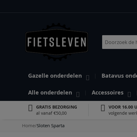
Ga
naar
de
inhoud
Search
Gazelle onderdelen
Batavus ond
Alle onderdelen
Accessoires
GRATIS BEZORGING
VOOR 16.00 
al vanaf €50,00
volgende wer
Home
Sloten Sparta