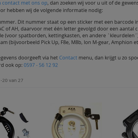
 contact met ons op
, dan zoeken wij voor u uit of de gewen
or hebben wij de volgende informatie nodig:
mer. Dit nummer staat op een sticker met een barcode in
AC of AH, daarvoor met één letter gevolgd door een aantal ci
e (voor spatborden, kettingkasten, en andere `kleurdelen´
m (bijvoorbeeld Pick Up, F8e, M8b, Ion M-gear, Amphion et
egevens doorgeeft via het
Contact
menu, dan krijgt u zo spoe
rd ook op:
0597 - 56 12 92
1
-
20
van
27