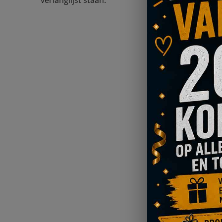
verlanglijst staan.
€ 69,95
V
T
A
VE