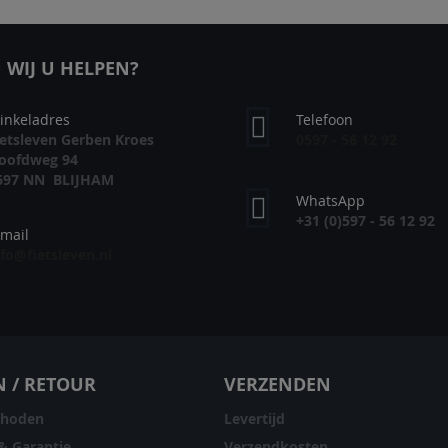
RLANGLIJST
VERGELIJKEN
VERLANGLIJST
VERGELIJKEN
V
WIJ U HELPEN?
inkeladres
Telefoon
ietsleven Gerben Kroes
0597 - 56 12 92
oofdweg 94
697 NN BLIJHAM
WhatsApp
+31 (0)597 - 56 12 92
-mail
nfo@fietsleven.nl
N / RETOUR
VERZENDEN
thoden
Levertijd
& Garantie
Verzendkosten