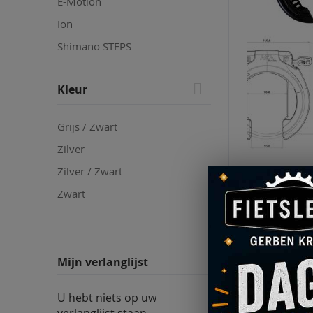
E-Motion
Ion
Shimano STEPS
Kleur
Grijs / Zwart
Zilver
Zilver / Zwart
€ 59,95
Zwart
V
T
Mijn verlanglijst
A
VE
U hebt niets op uw