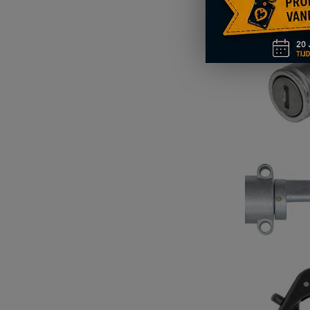
€ 56,95
V
T
A
VE
€ 21,95