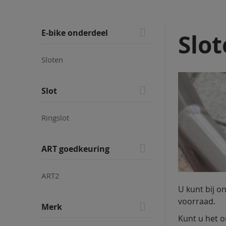
Skip
E-bike onderdeel
Slot
to
product
Sloten
list
Slot
Ringslot
ART goedkeuring
ART2
U kunt bij on
voorraad.
Merk
Kunt u het o