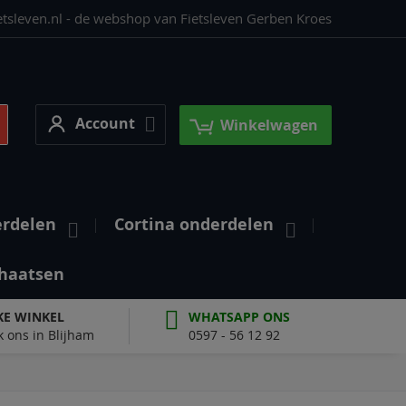
etsleven.nl - de webshop van Fietsleven Gerben Kroes
Account
earch
Account
Winkelwagen
erdelen
Cortina onderdelen
haatsen
KE WINKEL
WHATSAPP ONS
 ons in Blijham
0597 - 56 12 92