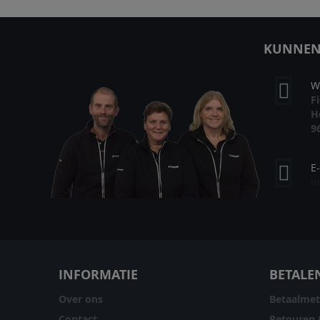
VE
KUNNEN 
W
F
H
9
E
i
INFORMATIE
BETALE
Over ons
Betaalme
Contact
Retouren 