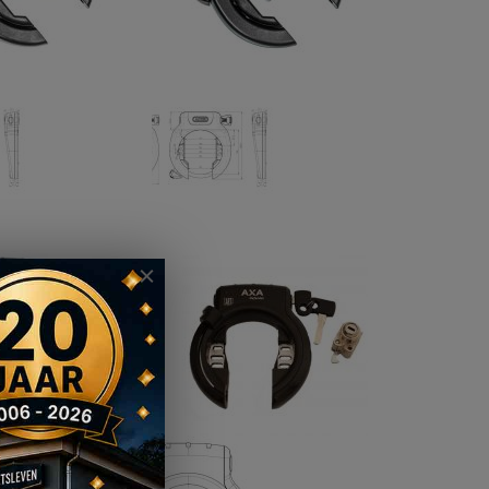
Slot + accuslot Bosch BES2 PowerTube Abus 4750L - 475406400
Slot + accuslot Bosch BES3 PowerTube Smart Abus 4750L - 475410800
€ 65,95
OEG
TOEVOEGEN
VOEG
TOEVOEGEN
OE
OM
TOE
OM
AN
TE
AAN
TE
ERLANGLIJST
VERGELIJKEN
VERLANGLIJST
VERGELIJKEN