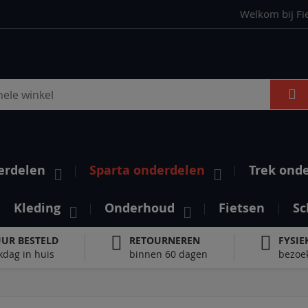
Welkom bij Fi
S
erdelen
Sparta onderdelen
Trek ond
Kleding
Onderhoud
Fietsen
Sc
UUR BESTELD
RETOURNEREN
FYSIE
kdag in huis
binnen 60 dagen
bezoek