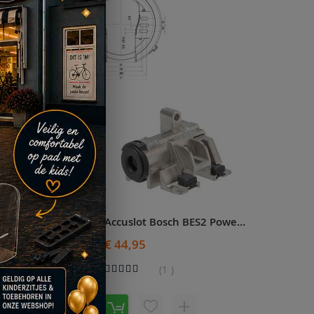
Slot + accuslot Shimano STEPS Axa Defender BAGAGEDRAGERACCU - 475408000
Slot + accuslot Batavus / Koga / Sparta Axa Defender zwart Midrange / Ion PMU3 / Ion PMU4 - 718273
€ 66,95
OEG
TOEVOEGEN
VOEG
TOEVOEGEN
OE
OM
TOE
OM
AN
TE
AAN
TE
ERLANGLIJST
VERGELIJKEN
VERLANGLIJST
VERGELIJKEN
Accuslot Bosch BES2 PowerPack frameaccu (niet voor PowerTube) - 2124129
€ 44,95
Waardering:
1
100%
VOEG
TOEVOEGEN