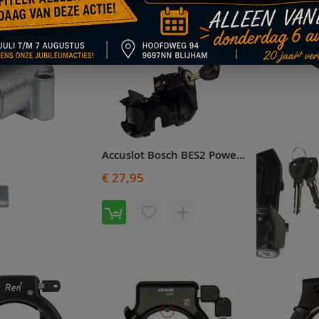
Ringslot Axa Imenso Large zwart ART2
Slot + accuslot Bosch BES2 PowerTube Axa Defender - 475409500
€ 59,95
€ 30,95
OEG
TOEVOEGEN
VOEG
TOEVOEGEN
V
OE
OM
TOE
OM
T
AN
TE
AAN
TE
A
RLANGLIJST
VERGELIJKEN
VERLANGLIJST
VERGELIJKEN
Accuslot Bosch BES2 PowerPack BAGAGEDRAGERACCU incl. Abus plus cilinder - 2100701
V
€ 27,95
VOEG
TOEVOEGEN
TOE
OM
AAN
TE
Accuslot Bosch BES2 PowerTube - 2122883
VERLANGLIJST
VERGELIJKEN
€ 16,95