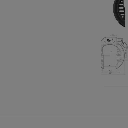
Niet op voo
VOEG
TO
TOE
O
AAN
TE
VERLANG
VE
Ringslot Ax
€ 22,95
V
T
A