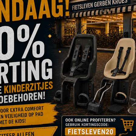
Slot + accuslot Bosch BES3 PowerTube Smart Axa Imenso Large model 1 - 475410900
Accuslot Bosch BES3 Powerpack BAGAGEDRAGERACCU Smart incl. Abus standaard cilinder - 2124247
€ 29,95
€ 59,95
OEG
TOEVOEGEN
VOEG
TOEVOEGEN
V
OE
OM
TOE
OM
T
AN
TE
AAN
TE
A
RLANGLIJST
VERGELIJKEN
VERLANGLIJST
VERGELIJKEN
V