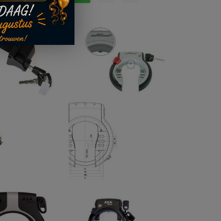
TOE
OM
Accuslot Bosch BES3 PowerTube Smart System - 2123673
AAN
TE
VERLANGLIJST
VERGELIJKEN
OEG
TOEVOEGEN
OE
OM
AN
TE
ERLANGLIJST
VERGELIJKEN
Accuslot Bosch Classic+ BAGAGEDRAGERACCU incl. Abus cilinder - 2100808
Ringslot Axa Defender Zilver/Zwart ART2
€ 41,95