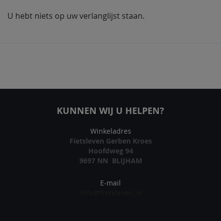
U hebt niets op uw verlanglijst staan.
KUNNEN WIJ U HELPEN?
Winkeladres
Fietsleven Gerben Kroes
Hoofdweg 94
9697 NN BLIJHAM
E-mail
info@fietsleven.nl