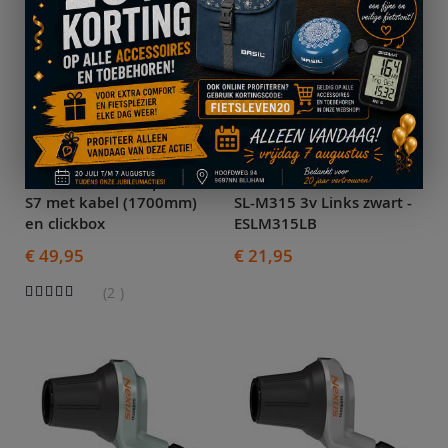
Versteller SRAM Spectro
Versteller Shimano Acera
S7 met kabel (1700mm)
SL-M315 3v Links zwart -
en clickbox
ESLM315LB
€ 49,95
€ 21,95
Waardering:
2
95%