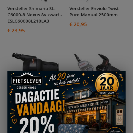
Versteller Shimano SL-
Versteller Enviolo Twist
C6000-8 Nexus 8v zwart -
Pure Manual 2500mm
ESLC60008L210LA3
€ 20,95
€ 23,95
Versteller Shimano SL-
Versteller Shimano SL-
C7000-5 Nexus 5v -
3S41 Nexus 3 zwart
ESLC70005L210LA
gripshift - ESL3S41EALS
€ 21,95
€ 21,95