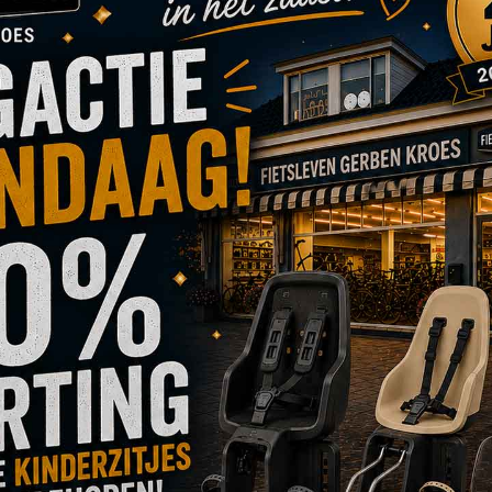
ij Fietsleven Gerb
 onder andere Gazelle, Batavu
op voorraad.
etsaccessoires en -onderdelen. Er zijn meerdere mogelijkhede
s, Sparta, Trek en Cortina: