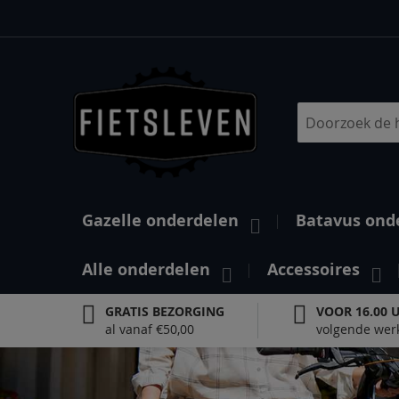
Ga
naar
de
inhoud
Search
Gazelle onderdelen
Batavus ond
Alle onderdelen
Accessoires
GRATIS BEZORGING
VOOR 16.00 
al vanaf €50,00
volgende wer