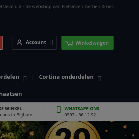
etsleven.nl - de webshop van Fietsleven Gerben Kroes
Account
earch
Account
Winkelwagen
erdelen
Cortina onderdelen
haatsen
KE WINKEL
WHATSAPP ONS
 ons in Blijham
0597 - 56 12 92