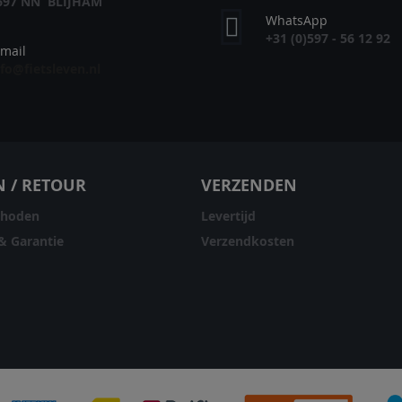
697 NN BLIJHAM
WhatsApp
+31 (0)597 - 56 12 92
-mail
nfo@fietsleven.nl
N / RETOUR
VERZENDEN
thoden
Levertijd
& Garantie
Verzendkosten