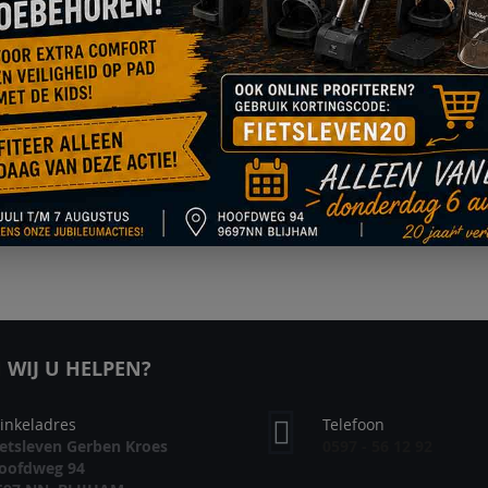
r de overige tarieven bekijk de
verzendtarieven
.
al, AfterPay, PayPal, MasterCard, VISA, American Express, 
meer over betalen op onze pagina
betalingsmethodes
.
iet kunnen vinden wat u zoekt? Neem dan gerust
contact
met
WIJ U HELPEN?
inkeladres
Telefoon
ietsleven Gerben Kroes
0597 - 56 12 92
oofdweg 94