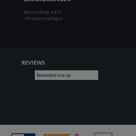
Beoordeling
4.8
/
5
197
beoordelingen
REVIEWS