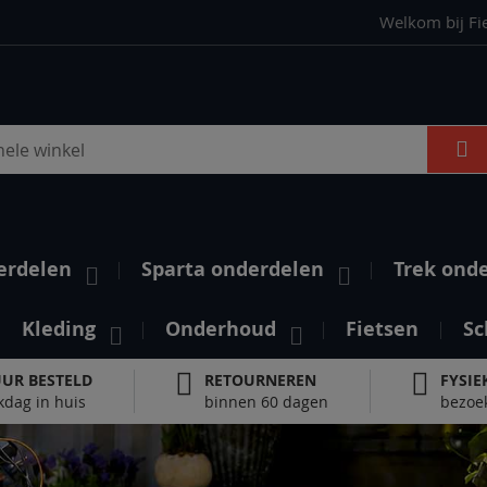
Welkom bij Fi
S
erdelen
Sparta onderdelen
Trek ond
Kleding
Onderhoud
Fietsen
Sc
UUR BESTELD
RETOURNEREN
FYSIE
kdag in huis
binnen 60 dagen
bezoek