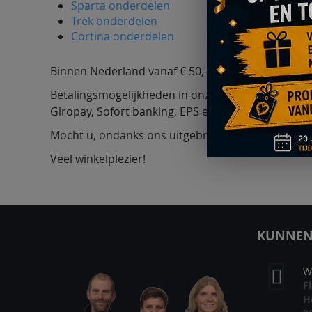
Sparta onderdelen
Trek onderdelen
Cortina onderdelen
Binnen Nederland vanaf € 50,- gratis bezorgd, voo
Betalingsmogelijkheden in onze webwinkel zijn iDe
Giropay, Sofort banking, EPS en Apple Pay. Lees 
Mocht u, ondanks ons uitgebreide assortiment, n
Veel winkelplezier!
KUNNEN 
W
F
H