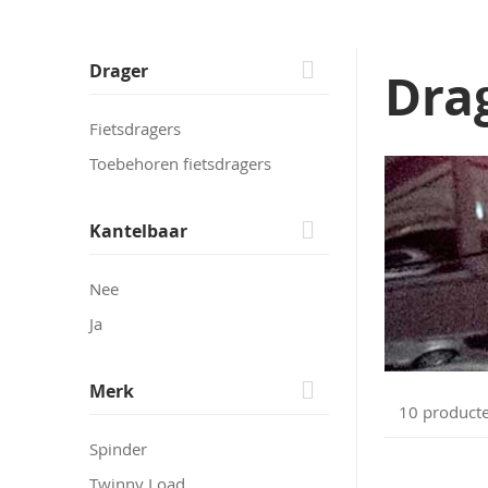
Skip
Drager
Drag
to
product
Fietsdragers
list
Toebehoren fietsdragers
Kantelbaar
Nee
Ja
Merk
10
product
Spinder
Twinny Load