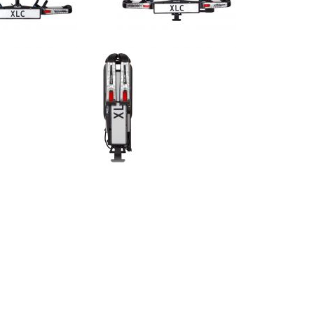
OE
OM
AN
TE
ERLANGLIJST
VERGELIJKEN
Fietsdrager XLC Azura Easy WT VC-C09 geschikt voor 2 fietsen
Fietsdrager XLC Azura Xtra WT VC-C10 geschikt voor 2 fietsen kantelbaar
€ 599,95
OEG
TOEVOEGEN
VOEG
TOEVOEGEN
OE
OM
TOE
OM
AN
TE
AAN
TE
ERLANGLIJST
VERGELIJKEN
VERLANGLIJST
VERGELIJKEN