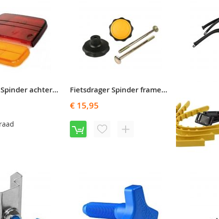
Fietsdrager Spinder achterlichtglas Hawk / Falcon / Colibri
Fietsdrager Spinder frameklem draaiknop met bout (set a 2)
€ 15,95
rraad
VOEG
TOEVOEGEN
TOE
OM
EVOEGEN
AAN
TE
M
VERLANGLIJST
VERGELIJKEN
€ 24,75
LIJST
RGELIJKEN
V