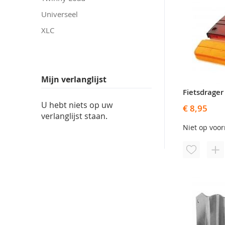
Universeel
XLC
Mijn verlanglijst
U hebt niets op uw
€ 8,95
verlanglijst staan.
Niet op voo
VOEG
TO
TOE
O
AAN
TE
VERLANG
VE