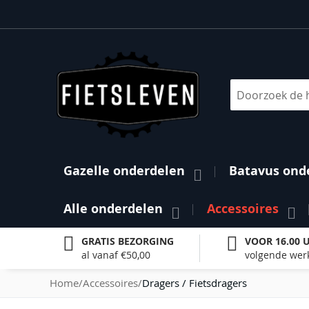
Ga
naar
de
inhoud
Search
Gazelle onderdelen
Batavus ond
Alle onderdelen
Accessoires
GRATIS BEZORGING
VOOR 16.00 
al vanaf €50,00
volgende wer
Home
Accessoires
Dragers / Fietsdragers