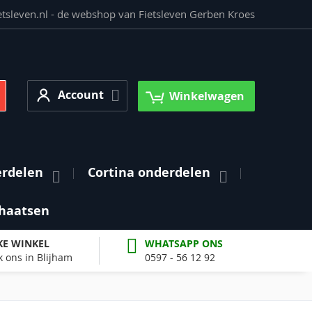
etsleven.nl - de webshop van Fietsleven Gerben Kroes
Account
earch
Account
Winkelwagen
erdelen
Cortina onderdelen
haatsen
KE WINKEL
WHATSAPP ONS
 ons in Blijham
0597 - 56 12 92