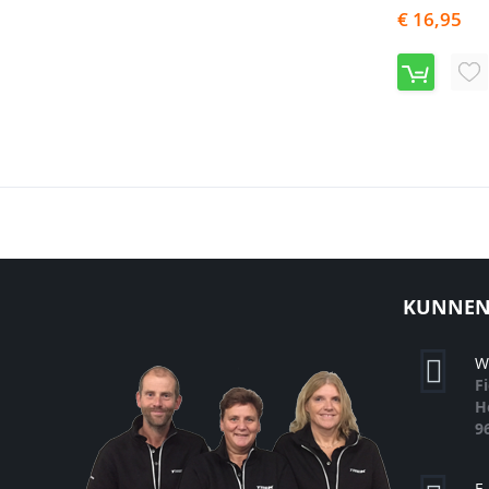
€ 16,95
V
T
A
VE
KUNNEN 
W
F
H
9
E