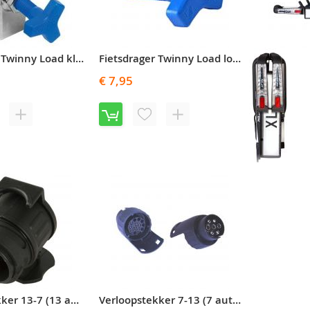
T
A
Fietsdrager Twinny Load klemstuk verhoogd
Fietsdrager Twinny Load losse sterbout / crankbout blauw
V
€ 7,95
OEG
TOEVOEGEN
VOEG
TOEVOEGEN
OE
OM
TOE
OM
AN
TE
AAN
TE
RLANGLIJST
VERGELIJKEN
VERLANGLIJST
VERGELIJKEN
€ 499,95
V
T
A
Verloopstekker 13-7 (13 auto naar 7 drager/aanhanger)
Verloopstekker 7-13 (7 auto naar 13 drager/aanhanger)
V