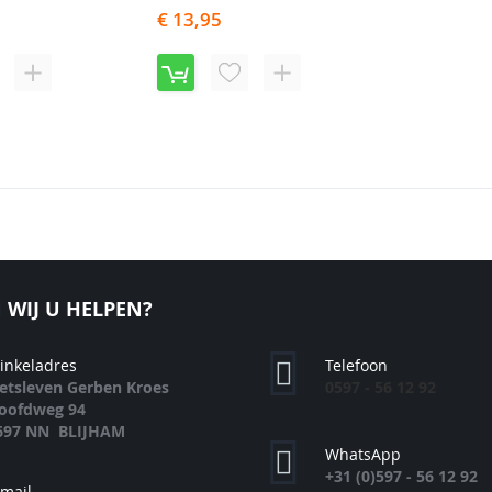
€ 13,95
OEG
TOEVOEGEN
VOEG
TOEVOEGEN
OE
OM
TOE
OM
AN
TE
AAN
TE
RLANGLIJST
VERGELIJKEN
VERLANGLIJST
VERGELIJKEN
WIJ U HELPEN?
inkeladres
Telefoon
ietsleven Gerben Kroes
0597 - 56 12 92
oofdweg 94
697 NN BLIJHAM
WhatsApp
+31 (0)597 - 56 12 92
-mail