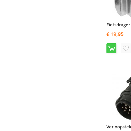
€ 19,95
V
T
A
VE