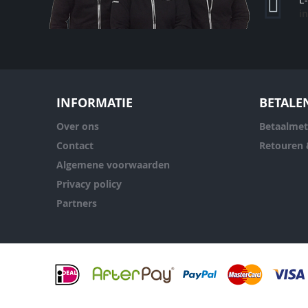
i
INFORMATIE
BETALE
Over ons
Betaalme
Contact
Retouren 
Algemene voorwaarden
Privacy policy
Partners