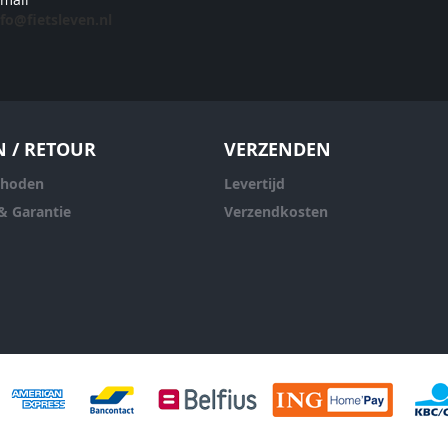
nfo@fietsleven.nl
N / RETOUR
VERZENDEN
thoden
Levertijd
& Garantie
Verzendkosten