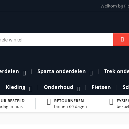
Welkom bij Fi
S
erdelen
Sparta onderdelen
Trek ond
Kleding
Onderhoud
Fietsen
Sc
UUR BESTELD
RETOURNEREN
FYSIE
kdag in huis
binnen 60 dagen
bezoek