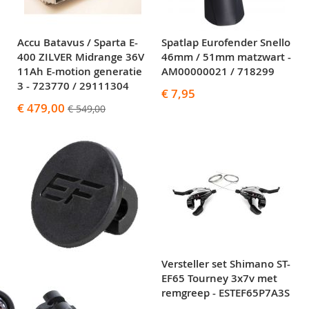
Accu Batavus / Sparta E-
Spatlap Eurofender Snello
400 ZILVER Midrange 36V
46mm / 51mm matzwart -
11Ah E-motion generatie
AM00000021 / 718299
3 - 723770 / 29111304
€ 7,95
Special
€ 479,00
€ 549,00
Price
Versteller set Shimano ST-
EF65 Tourney 3x7v met
remgreep - ESTEF65P7A3S