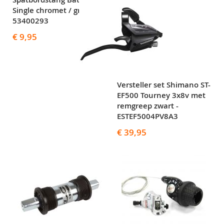
Single chromet / grijs -
53400293
€ 9,95
Versteller set Shimano ST-
EF500 Tourney 3x8v met
remgreep zwart -
ESTEF5004PV8A3
€ 39,95