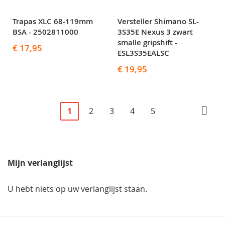
Trapas XLC 68-119mm
Versteller Shimano SL-
BSA - 2502811000
3S35E Nexus 3 zwart
smalle gripshift -
€ 17,95
ESL3S35EALSC
€ 19,95
Pagina
U
Pagina
Pagina
Pagina
Pagina
Pagi
Volg
1
2
3
4
5
lees
momenteel
pagina
Mijn verlanglijst
U hebt niets op uw verlanglijst staan.