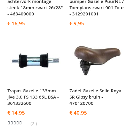
achtervork montage
bumper Gazelle PuurNL /
steek 18mm zwart 26/28"
Toer glans zwart 001 Tour
- 463409000
- 3129291001
€ 16,95
€ 9,95
Trapas Gazelle 133mm
Zadel Gazelle Selle Royal
Jive 3.0 FS 133 65L BSA -
SR Gipsy bruin -
361332600
470120700
€ 14,95
€ 40,95
Waardering:
2
100%