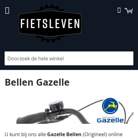
Ga
W
Searc
naar
de
inhoud
V
Filteren
h
na
la
Bellen Gazelle
so
U kunt bij ons alle
Gazelle Bellen
(Origineel) online