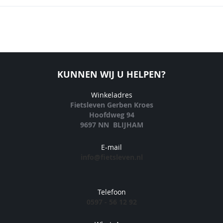
KUNNEN WIJ U HELPEN?
Winkeladres
Fietsleven Gerben Kroes
Hoofdweg 94
9697 NN BLIJHAM
E-mail
info@fietsleven.nl
Telefoon
0597 - 56 12 92