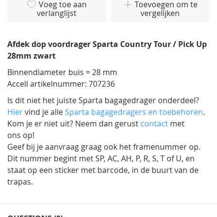
van
Voeg toe aan
Toevoegen om te
verlanglijst
vergelijken
de
afbeeldingen-
gallerij
Afdek dop voordrager Sparta Country Tour / Pick Up
28mm zwart
Binnendiameter buis = 28 mm
Accell artikelnummer: 707236
Is dit niet het juiste Sparta bagagedrager onderdeel?
Hier
vind je alle
Sparta bagagedragers en toebehoren
.
Kom je er niet uit? Neem dan gerust
contact
met
ons op!
Geef bij je aanvraag graag ook het framenummer op.
Dit nummer begint met SP, AC, AH, P, R, S, T of U, en
staat op een sticker met barcode, in de buurt van de
trapas.