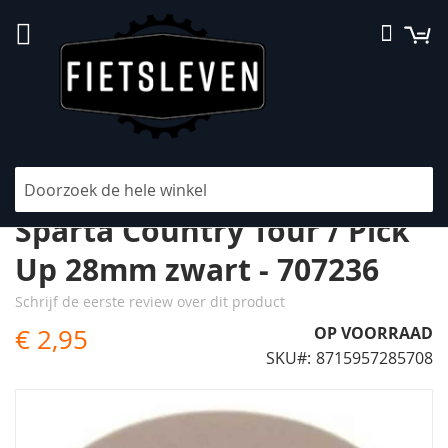
Ga
W
Searc
naar
de
inhoud
Afdek dop voordrager
Sparta Country Tour / Pick
Up 28mm zwart - 707236
Schrijf de eerste review over dit product
€ 2,95
OP VOORRAAD
SKU
8715957285708
Ga
naar
het