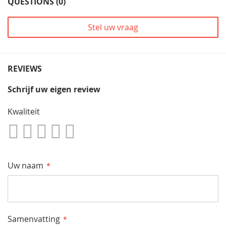
QUESTIONS (0)
Stel uw vraag
REVIEWS
Schrijf uw eigen review
Kwaliteit
1
2
3
4
5
Star
Sterren
Sterren
Sterren
Sterren
Uw naam
Samenvatting