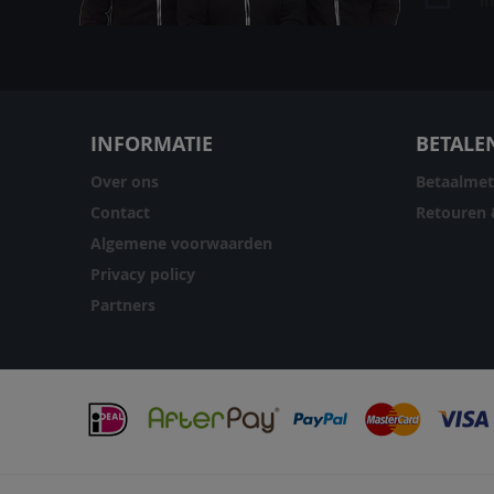
i
INFORMATIE
BETALE
Over ons
Betaalme
Contact
Retouren 
Algemene voorwaarden
Privacy policy
Partners