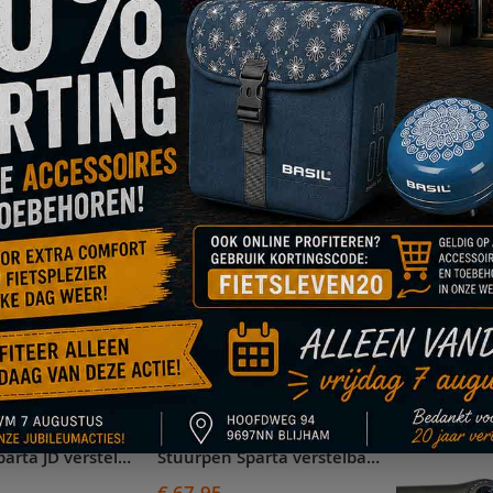
Stuurpen Batavus / Sparta JD ST103AL 25,4x230mm 31,8 zwart - 54121170
Stuurpenverlenger XLC Sparta Amazone - 55182009
€ 89,95
€ 20,95
Niet op voorraad
Niet op voo
OEG
TOEVOEGEN
OE
OM
VOEG
TOEVOEGEN
VOEG
T
AN
TE
TOE
OM
TOE
O
RLANGLIJST
VERGELIJKEN
AAN
TE
AAN
T
VERLANGLIJST
VERGELIJKEN
VERLANG
V
Stuurpen Sparta JD verstelbaar L=110mm 25.4mm ZWART - 720077
Stuurpen Sparta verstelbaar JD model A-HEAD Zwart - 707252
€ 67,95