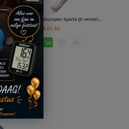
Stuurpen Sparta 22.2mm L=260mm zilver/zilver RVS/aluminium - 707251
Stuurpen Sparta JD verstelbaar L=110mm 25.4mm Zilver - 707253
€ 61,95
rraad
VOEG
TOEVOEGEN
TOE
OM
OEVOEGEN
AAN
TE
M
VERLANGLIJST
VERGELIJKEN
E
LIJST
ERGELIJKEN