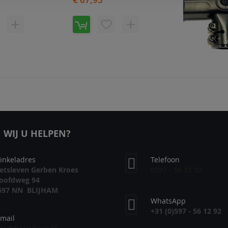
OEG
TOEVOEGEN
VOEG
TOEVOEGEN
OE
OM
TOE
OM
AN
TE
AAN
TE
RLANGLIJST
VERGELIJKEN
VERLANGLIJST
VERGELIJKEN
€ 56,95
V
T
WIJ U HELPEN?
A
inkeladres
Telefoon
V
ietsleven Gerben Kroes
0597 - 56 12 92
oofdweg 94
697 NN BLIJHAM
WhatsApp
+31 (0)597 - 56 12 92
-mail