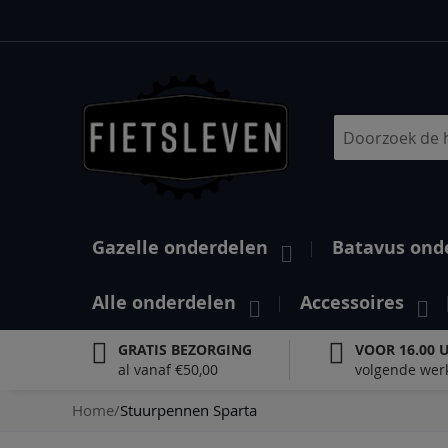
Ga
naar
de
inhoud
Search
Gazelle onderdelen
Batavus ond
Alle onderdelen
Accessoires
GRATIS BEZORGING
VOOR 16.00 
al vanaf €50,00
volgende wer
Home
Stuurpennen Sparta