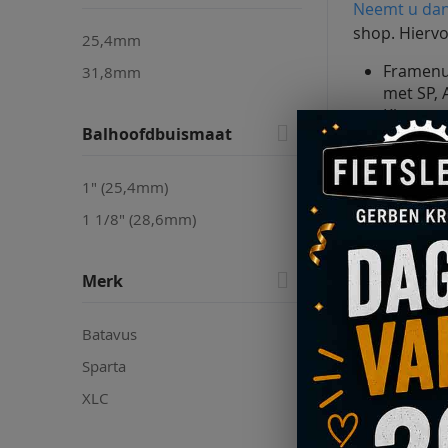
Neemt u dan
shop. Hiervo
25,4mm
Framenum
31,8mm
met SP, 
Kleurcod
Balhoofdbuismaat
Modelnaa
Als u deze g
1" (25,4mm)
mag uiteraa
1 1/8" (28,6mm)
7
producte
Merk
Batavus
Sparta
XLC