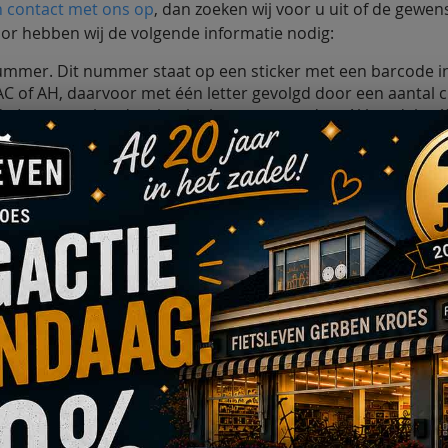
 contact met ons op
, dan zoeken wij voor u uit of de gewen
or hebben wij de volgende informatie nodig:
mer. Dit nummer staat op een sticker met een barcode in
AC of AH, daarvoor met één letter gevolgd door een aantal ci
e (voor spatborden, kettingkasten, en andere `kleurdelen´
m (bijvoorbeeld Pick Up, F8e, M8b, Ion M-gear, Amphion et
egevens doorgeeft via het
Contact
menu, dan krijgt u zo spoe
rd ook op:
0597 - 56 12 92
n