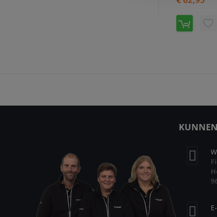
V
T
A
VE
KUNNEN 
W
F
H
9
E