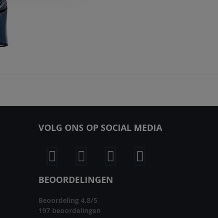
Stuurpen Sparta Satori UP3e verstelbaar 90mm A-Head zwart - 54121135
OEG
TOEVOEGEN
OE
OM
VOLG ONS OP SOCIAL MEDIA
AN
TE
ERLANGLIJST
VERGELIJKEN
BEOORDELINGEN
Beoordeling
4.8
/
5
197
beoordelingen