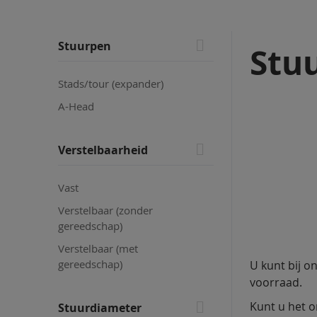
Skip
Stuurpen
Stu
to
product
Stads/tour (expander)
list
A-Head
Verstelbaarheid
Vast
Verstelbaar (zonder
gereedschap)
Verstelbaar (met
gereedschap)
U kunt bij on
voorraad.
Kunt u het o
Stuurdiameter