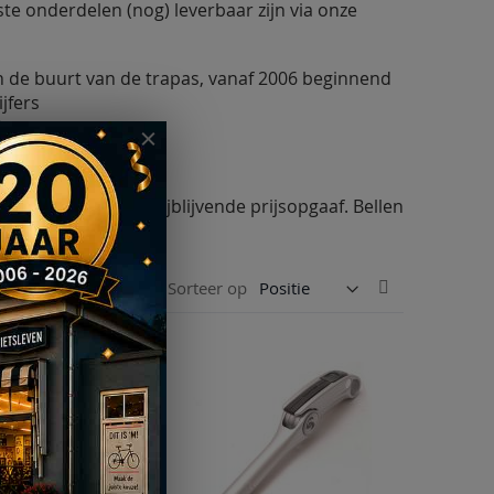
ste onderdelen (nog) leverbaar zijn via onze
 de buurt van de trapas, vanaf 2006 beginnend
jfers
)
c etc)
dig mogelijk een vrijblijvende prijsopgaaf. Bellen
Tonen
Van
Foto-
Lijst
Sorteer op
tabel
als
hoog
naar
laag
sorteren