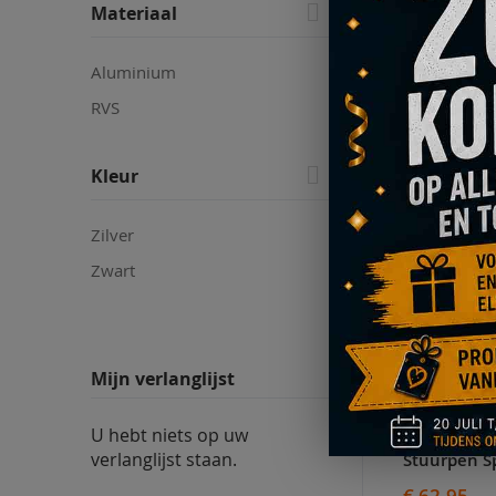
Materiaal
Aluminium
€ 34,95
RVS
V
Kleur
T
A
Zilver
Zwart
VE
Mijn verlanglijst
U hebt niets op uw
verlanglijst staan.
€ 62,95