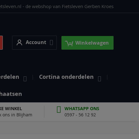
etsleven.nl - de webshop van Fietsleven Gerben Kroes
Account
earch
Account
Winkelwagen
erdelen
Cortina onderdelen
haatsen
KE WINKEL
WHATSAPP ONS
 ons in Blijham
0597 - 56 12 92