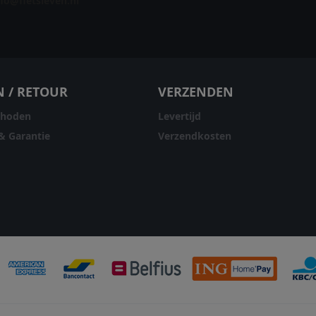
nfo@fietsleven.nl
N / RETOUR
VERZENDEN
thoden
Levertijd
& Garantie
Verzendkosten