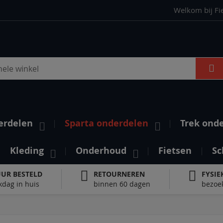
Welkom bij Fi
S
erdelen
Sparta onderdelen
Trek ond
Kleding
Onderhoud
Fietsen
Sc
UUR BESTELD
RETOURNEREN
FYSIE
kdag in huis
binnen 60 dagen
bezoek