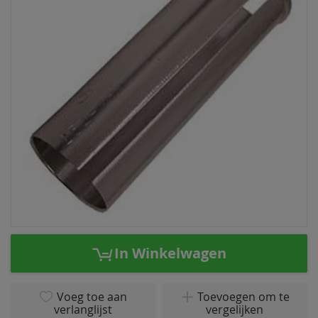
van
de
afbeeldingen-
gallerij
Ga
naar
In Winkelwagen
het
begin
van
Voeg toe aan
Toevoegen om te
verlanglijst
vergelijken
de