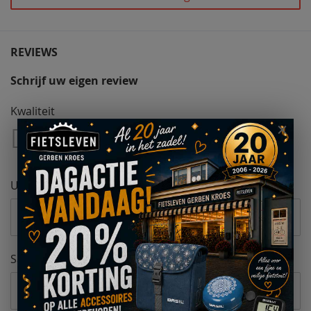
REVIEWS
Schrijf uw eigen review
Kwaliteit
1
2
3
4
5
Star
Sterren
Sterren
Sterren
Sterren
Uw naam
Samenvatting