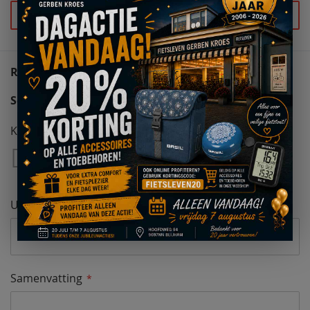
Stel uw vraag
REVIEWS
Schrijf uw eigen review
Kwaliteit
1
2
3
4
5
Star
Sterren
Sterren
Sterren
Sterren
Uw naam
Samenvatting