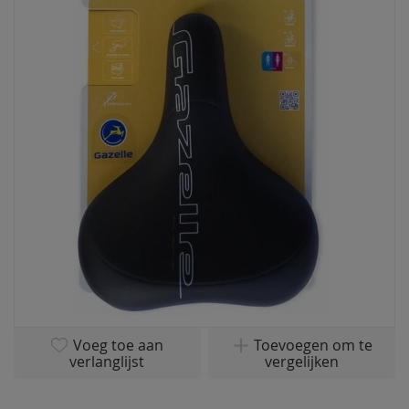
einde
van
de
afbeeldingen-
gallerij
Ga
Voeg toe aan
Toevoegen om te
naar
verlanglijst
vergelijken
het
begin