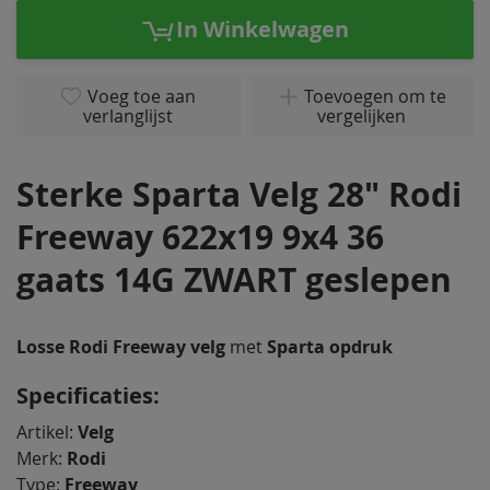
Ga
naar
In Winkelwagen
het
begin
van
Voeg toe aan
Toevoegen om te
verlanglijst
vergelijken
de
afbeeldingen-
gallerij
Sterke Sparta Velg 28" Rodi
Freeway 622x19 9x4 36
gaats 14G ZWART geslepen
Losse Rodi Freeway velg
met
Sparta opdruk
Specificaties:
Artikel:
Velg
Merk:
Rodi
Type:
Freeway