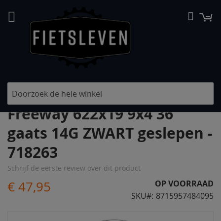
Ga
W
Searc
naar
de
inhoud
Velg Sparta 28" Rodi
Freeway 622x19 9x4 36
gaats 14G ZWART geslepen -
718263
Schrijf de eerste review over dit product
€ 47,95
OP VOORRAAD
SKU
8715957484095
Ga