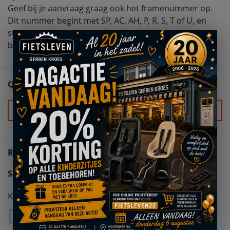
Geef bij je aanvraag graag ook het framenummer op.
Dit nummer begint met SP, AC, AH, P, R, S, T of U, en
staat op een sticker met barcode of QR code, in de
buurt van de trapas of middenmotor
QUESTIONS (0)
Stel uw vraag
REVIEWS
Schrijf uw eigen review
Kwaliteit
1
2
3
4
5
Star
Sterren
Sterren
Sterren
Sterren