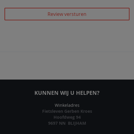
Review versturen
KUNNEN WIJ U HELPEN?
Winkeladres
Fietsleven Gerben Kroes
Hoofdweg 94
9697 NN BLIJHAM