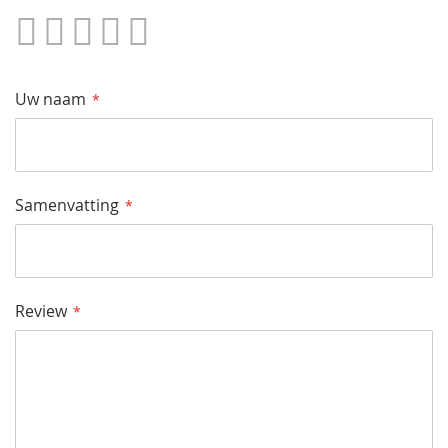
1
2
3
4
5
Star
Sterren
Sterren
Sterren
Sterren
Uw naam
Samenvatting
Review