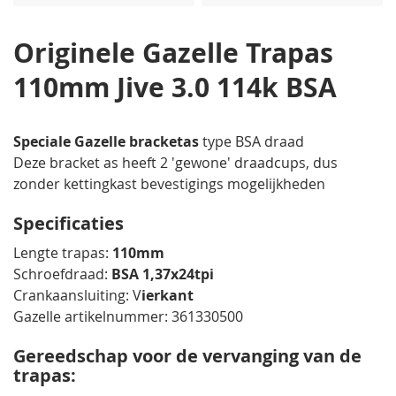
afbeeldingen-
gallerij
Originele Gazelle Trapas
110mm Jive 3.0 114k BSA
Speciale Gazelle bracketas
type BSA draad
Deze bracket as heeft 2 'gewone' draadcups, dus
zonder kettingkast bevestigings mogelijkheden
Specificaties
Lengte trapas:
110mm
Schroefdraad:
BSA 1,37x24tpi
Crankaansluiting: V
ierkant
Gazelle artikelnummer: 361330500
Gereedschap voor de vervanging van de
trapas: