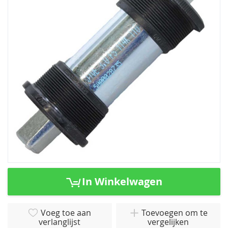
van
de
afbeeldingen-
gallerij
Ga
naar
In Winkelwagen
het
begin
van
Voeg toe aan
Toevoegen om te
verlanglijst
vergelijken
de