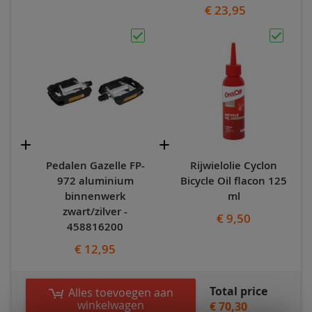
€ 23,95
Pedalen Gazelle FP-
Rijwielolie Cyclon
972 aluminium
Bicycle Oil flacon 125
binnenwerk
ml
zwart/zilver -
€ 9,50
458816200
€ 12,95
Total price
Alles toevoegen aan
winkelwagen
€ 70,30