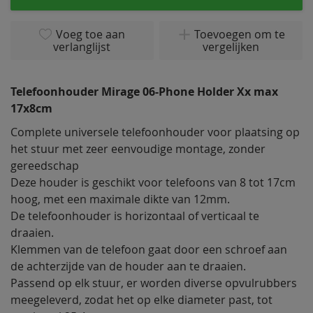
het
begin
van
Voeg toe aan
Toevoegen om te
verlanglijst
vergelijken
de
afbeeldingen-
gallerij
Telefoonhouder Mirage 06-Phone Holder Xx max
17x8cm
Complete universele telefoonhouder voor plaatsing op
het stuur met zeer eenvoudige montage, zonder
gereedschap
Deze houder is geschikt voor telefoons van 8 tot 17cm
hoog, met een maximale dikte van 12mm.
De telefoonhouder is horizontaal of verticaal te
draaien.
Klemmen van de telefoon gaat door een schroef aan
de achterzijde van de houder aan te draaien.
Passend op elk stuur, er worden diverse opvulrubbers
meegeleverd, zodat het op elke diameter past, tot