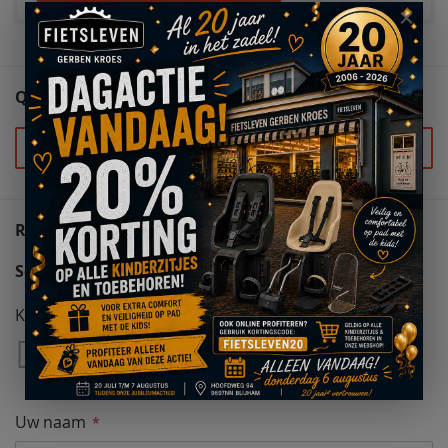
QUESTIONS (0)
Stel uw vraag
REVIEWS
Schrijf uw eigen review
Kwaliteit
1
2
3
4
5
Star
Sterren
Sterren
Sterren
Sterren
Uw naam