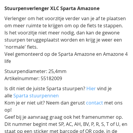
afbeeldingen-
Stuurpenverlenger XLC Sparta Amazone
gallerij
Verlenger om het voorzitje verder van je af te plaatsen
om meer ruimte te krijgen om op de fiets te stappen.
Is het voorzitje niet meer nodig, dan kan de gewone
stuurpen teruggeplaatst worden en krijg je weer een
'normale' fiets.
Veel gemonteerd op de Sparta Amazone en Amazone 4
life
Stuurpendiameter: 25,4mm
Artikelnummer: 55182009
Is dit niet de juiste Sparta stuurpen?
Hier
vind je
alle
Sparta stuurpennen
Kom je er niet uit? Neem dan gerust
contact
met ons
op!
Geef bij je aanvraag graag ook het framenummer op.
Dit nummer begint met SP, AC, AH, BV, P, R, S, T of U, en
staat op een sticker met barcode of QR code, in de