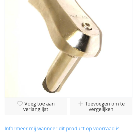
van
de
afbeeldingen-
gallerij
Ga
Voeg toe aan
Toevoegen om te
naar
verlanglijst
vergelijken
het
begin
van
Informeer mij wanneer dit product op voorraad is
de