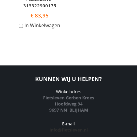
313322900175
€ 83,95
In Winkelwagen
KUNNEN WIJ U HELPEN?
Winkeladres
Fietsleven Gerben Kroes
Hoofdweg 94
9697 NN BLIJHAM
E-mail
info@fietsleven.nl