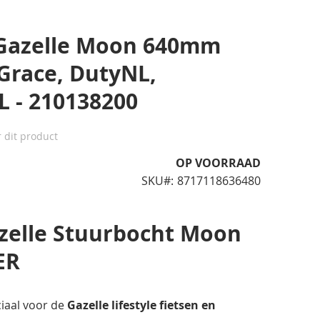
 Gazelle Moon 640mm
Grace, DutyNL,
 - 210138200
r dit product
OP VOORRAAD
SKU
8717118636480
azelle Stuurbocht Moon
ER
iaal voor de
Gazelle lifestyle fietsen en