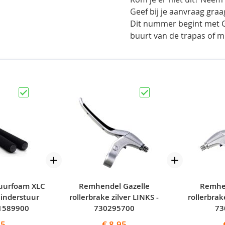
Geef bij je aanvraag gr
Dit nummer begint met GZ
buurt van de trapas of
tuurfoam XLC
Remhendel Gazelle
Remhe
inderstuur
rollerbrake zilver LINKS -
rollerbrak
01589900
730295700
73
95
€ 8,95