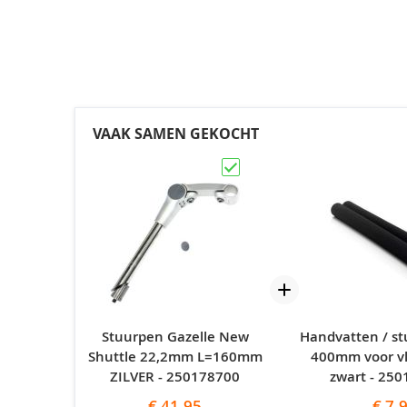
VAAK SAMEN GEKOCHT
Stuurpen Gazelle New
Handvatten / s
Shuttle 22,2mm L=160mm
400mm voor vl
ZILVER - 250178700
zwart - 25
€ 41,95
€ 7,