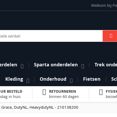
Welkom bij Fi
S
erdelen
Sparta onderdelen
Trek ond
Kleding
Onderhoud
Fietsen
Sc
UUR BESTELD
RETOURNEREN
FYSIE
kdag in huis
binnen 60 dagen
bezoek
 Grace, DutyNL, HeavydutyNL - 210138200