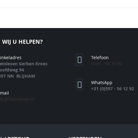
WIJ U HELPEN?
inkeladres
Telefoon
ietsleven Gerben Kroes
0597 - 56 12 92
oofdweg 94
697 NN BLIJHAM
WhatsApp
+31 (0)597 - 56 12 92
-mail
nfo@fietsleven.nl