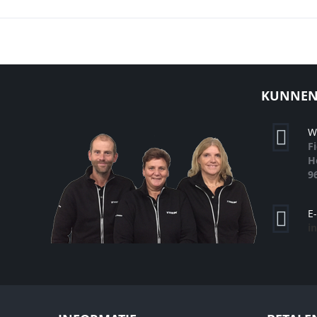
KUNNEN 
W
F
H
9
E
i