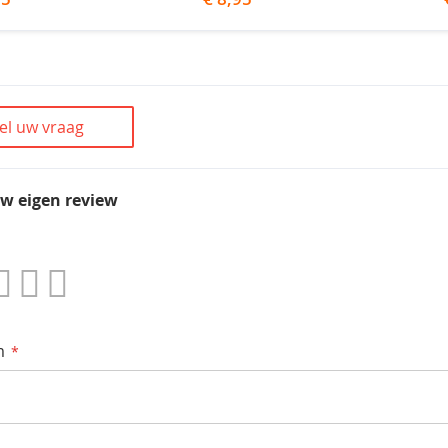
el uw vraag
uw eigen review
3
4
5
terren
Sterren
Sterren
Sterren
m