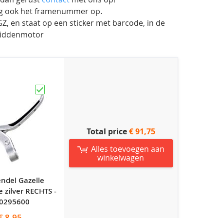
aag ook het framenummer op.
, en staat op een sticker met barcode, in de
 middenmotor
Total price
€ 91,75
Alles toevoegen aan
winkelwagen
ndel Gazelle
e zilver RECHTS -
0295600
€ 8,95