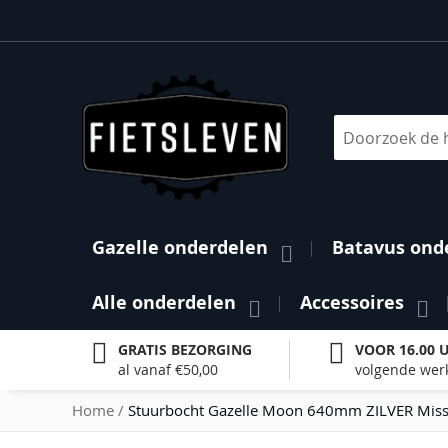
Ga
naar
de
inhoud
Search
Gazelle onderdelen
Batavus ond
Alle onderdelen
Accessoires
GRATIS BEZORGING
VOOR 16.00 
al vanaf €50,00
volgende wer
Home
Stuurbocht Gazelle Moon 640mm ZILVER Miss