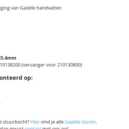
tiging van Gazelle handvatten
25.4mm
210138200 (vervanger voor 210130800)
onteerd op:
L
lle stuurbocht?
Hier
vind je alle
Gazelle sturen
.
 dan gerust
contact
met ons op!