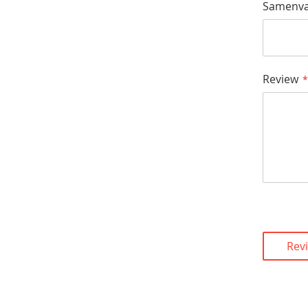
Samenva
Review
Rev