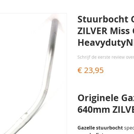
Stuurbocht
ZILVER Miss 
HeavydutyNL
Schrijf de eerste review ove
€ 23,95
Originele G
640mm ZILV
Gazelle stuurbocht
spec