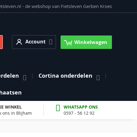
etsleven.nl - de webshop van Fietsleven Gerben Kroes
Account
earch
Account
Winkelwagen
erdelen
Cortina onderdelen
haatsen
KE WINKEL
WHATSAPP ONS
 ons in Blijham
0597 - 56 12 92