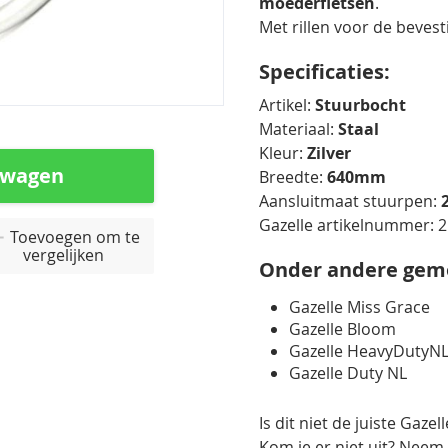
moederfietsen
.
Met rillen voor de beves
Specificaties:
Artikel:
Stuurbocht
Materiaal:
Staal
Kleur:
Zilver
lwagen
Breedte:
640mm
Aansluitmaat stuurpen:
Gazelle artikelnummer: 
Toevoegen om te
vergelijken
Onder andere gem
Gazelle Miss Grace
Gazelle Bloom
Gazelle HeavyDutyN
Gazelle Duty NL
Is dit niet de juiste Gaze
Kom je er niet uit? Neem