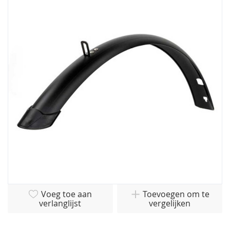
einde
van
de
afbeeldingen-
gallerij
Ga
Voeg toe aan
Toevoegen om te
naar
verlanglijst
vergelijken
het
begin