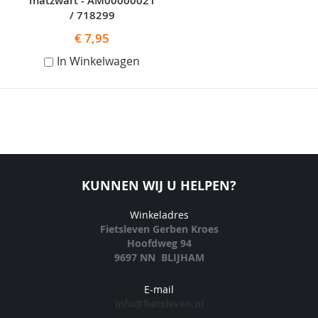
matzwart - AM00000021
/ 718299
€ 7,95
In Winkelwagen
KUNNEN WIJ U HELPEN?
Winkeladres
Fietsleven Gerben Kroes
Hoofdweg 94
9697 NN BLIJHAM
E-mail
info@fietsleven.nl