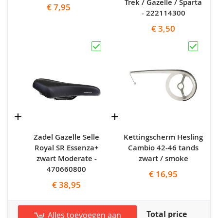
Trek / Gazelle / Sparta
€ 7,95
- 222114300
€ 3,50
Zadel Gazelle Selle
Kettingscherm Hesling
Royal SR Essenza+
Cambio 42-46 tands
zwart Moderate -
zwart / smoke
470660800
€ 16,95
€ 38,95
Total price
Alles toevoegen aan