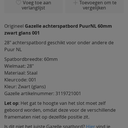
van
Voeg toe aan
Toevoegen om te
verlanglijst
vergelijken
de
afbeeldingen-
gallerij
Origineel
Gazelle achterspatbord PuurNL 60mm
zwart glans 001
28" achterspatbord geschikt voor onder andere de
Puur NL
Spatbordbreedte: 60mm
Wielmaat: 28"
Materiaal: Staal
Kleurcode: 001
Kleur: Zwart (glans)
Gazelle artikelnummer: 3119721001
Let op
: Het gat te hoogte van het slot moet zelf
geboord worden, omdat deze voor de verschillende
framematen niet op dezelfde positie zit.
Is dit niet het juiste Gazelle spatbord?
Hier
vind je