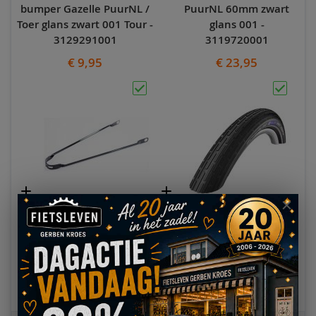
bumper Gazelle PuurNL /
PuurNL 60mm zwart
Toer glans zwart 001 Tour -
glans 001 -
3129291001
3119720001
€ 9,95
€ 23,95
Spatbordstang voor
Buitenband Schwalbe
Gazelle PuurNL glans
Fat Frank 28x2.00 50-
zwart 001 -
622 ZWART
3129290001
€ 26,90
€ 9,95