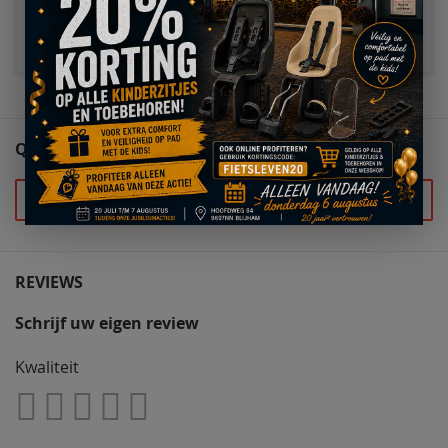
Total price
Alles toevoegen aan
winkelwagen
€ 100,70
QUESTIONS (0)
Stel uw vraag
REVIEWS
Schrijf uw eigen review
Kwaliteit
1
2
3
4
5
Star
Sterren
Sterren
Sterren
Sterren