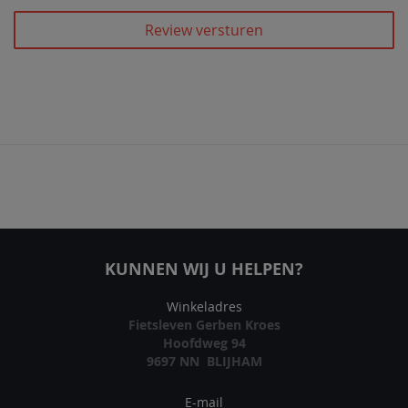
Review versturen
KUNNEN WIJ U HELPEN?
Winkeladres
Fietsleven Gerben Kroes
Hoofdweg 94
9697 NN BLIJHAM
E-mail