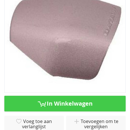
van
de
afbeeldingen-
gallerij
Ga
naar
In Winkelwagen
het
begin
van
Voeg toe aan
Toevoegen om te
verlanglijst
vergelijken
de