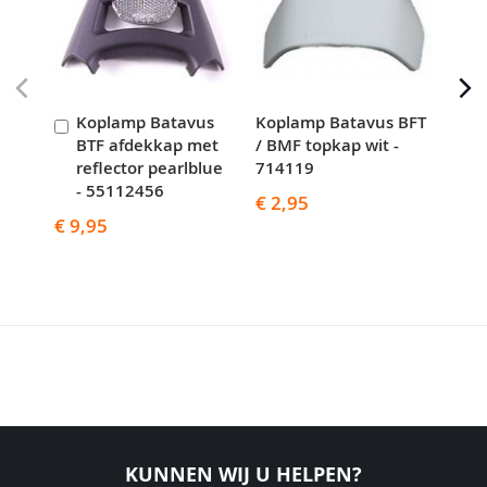
Koplamp Batavus
Koplamp Batavus BFT
Kop
In
BTF afdekkap met
/ BMF topkap wit -
/ B
Winkelwagen
reflector pearlblue
714119
714
- 55112456
€ 2,95
€ 2
€ 9,95
KUNNEN WIJ U HELPEN?