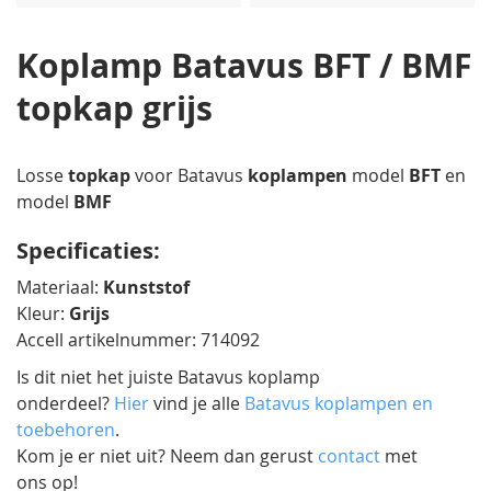
afbeeldingen-
gallerij
Koplamp Batavus BFT / BMF
topkap grijs
Losse
topkap
voor Batavus
koplampen
model
BFT
en
model
BMF
Specificaties:
Materiaal:
Kunststof
Kleur:
Grijs
Accell artikelnummer: 714092
Is dit niet het juiste Batavus koplamp
onderdeel?
Hier
vind je alle
Batavus koplampen en
toebehoren
.
Kom je er niet uit? Neem dan gerust
contact
met
ons op!