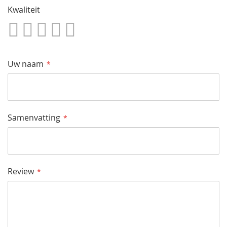
Kwaliteit
1
2
3
4
5
Star
Sterren
Sterren
Sterren
Sterren
Uw naam
Samenvatting
Review