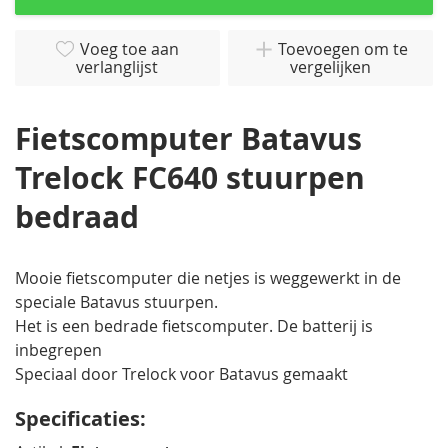
het
begin
van
Voeg toe aan
Toevoegen om te
verlanglijst
vergelijken
de
afbeeldingen-
gallerij
Fietscomputer Batavus
Trelock FC640 stuurpen
bedraad
Mooie fietscomputer die netjes is weggewerkt in de
speciale Batavus stuurpen.
Het is een bedrade fietscomputer. De batterij is
inbegrepen
Speciaal door Trelock voor Batavus gemaakt
Specificaties: