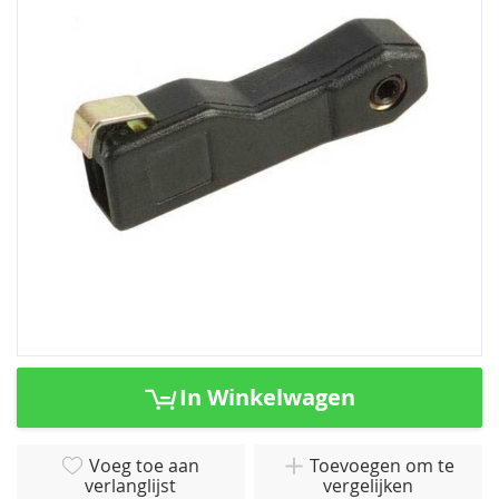
van
de
afbeeldingen-
gallerij
Ga
naar
In Winkelwagen
het
begin
van
Voeg toe aan
Toevoegen om te
verlanglijst
vergelijken
de