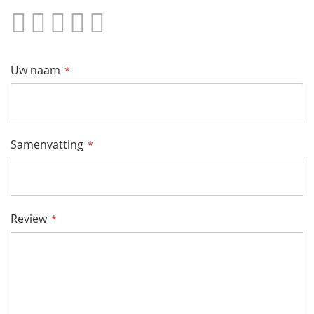
1
2
3
4
5
Star
Sterren
Sterren
Sterren
Sterren
Uw naam
Samenvatting
Review