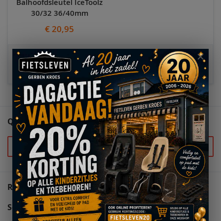
Balhoofdsleutel IceToolz
30/32 36/40mm
€ 20,95
Total price
Alles toevoegen aan
winkelwagen
€ 32,90
QUESTIONS (0)
Stel uw vraag
REVIEWS
Schrijf uw eigen review