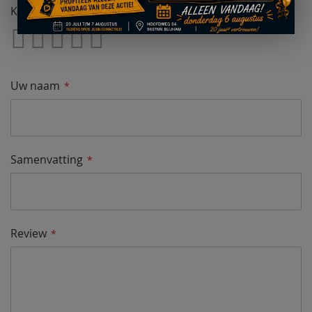
Kwaliteit
1
2
3
4
5
Star
Sterren
Sterren
Sterren
Sterren
Uw naam
Samenvatting
Review