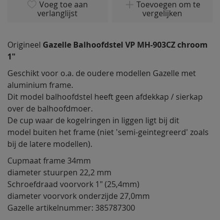
van
Voeg toe aan
Toevoegen om te
verlanglijst
vergelijken
de
afbeeldingen-
gallerij
Origineel
Gazelle Balhoofdstel VP MH-903CZ chroom
1"
Geschikt voor o.a. de oudere modellen Gazelle met
aluminium frame.
Dit model balhoofdstel heeft geen afdekkap / sierkap
over de balhoofdmoer.
De cup waar de kogelringen in liggen ligt bij dit
model buiten het frame (niet 'semi-geintegreerd' zoals
bij de latere modellen).
Cupmaat frame 34mm
diameter stuurpen 22,2 mm
Schroefdraad voorvork 1" (25,4mm)
diameter voorvork onderzijde 27,0mm
Gazelle artikelnummer: 385787300