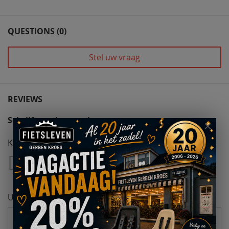
QUESTIONS (0)
Stel uw vraag
REVIEWS
Schrijf uw eigen review
Kwaliteit
1
2
3
4
5
Star
Sterren
Sterren
Sterren
Sterren
Uw naam