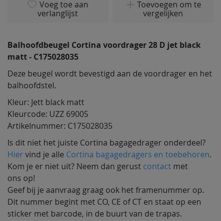
van
Voeg toe aan
Toevoegen om te
verlanglijst
vergelijken
de
afbeeldingen-
gallerij
Balhoofdbeugel Cortina voordrager 28 D jet black
matt - C175028035
Deze beugel wordt bevestigd aan de voordrager en het
balhoofdstel.
Kleur: Jett black matt
Kleurcode: UZZ 69005
Artikelnummer: C175028035
Is dit niet het juiste Cortina bagagedrager onderdeel?
Hier
vind je alle
Cortina bagagedragers en toebehoren
.
Kom je er niet uit? Neem dan gerust
contact
met
ons op!
Geef bij je aanvraag graag ook het framenummer op.
Dit nummer begint met CO, CE of CT en staat op een
sticker met barcode, in de buurt van de trapas.