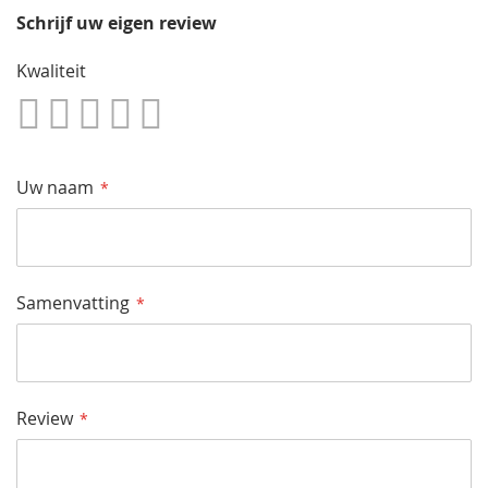
Schrijf uw eigen review
Kwaliteit
1
2
3
4
5
Star
Sterren
Sterren
Sterren
Sterren
Uw naam
Samenvatting
Review