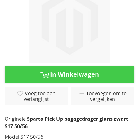
einde
van
de
afbeeldingen-
gallerij
Ga
naar
In Winkelwagen
het
begin
van
Voeg toe aan
Toevoegen om te
verlanglijst
vergelijken
de
afbeeldingen-
gallerij
Originele
Sparta Pick Up bagagedrager glans zwart
S17 50/56
Model S17 50/56